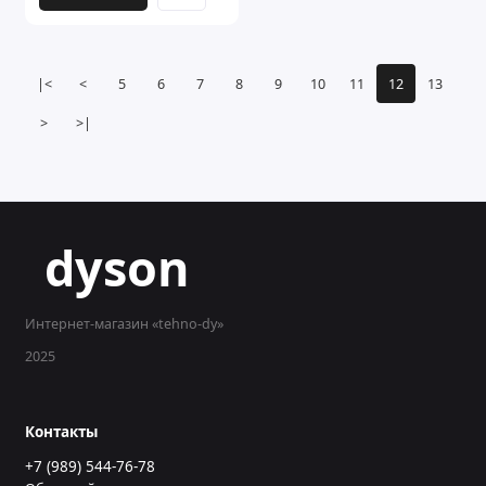
|<
<
5
6
7
8
9
10
11
12
13
>
>|
dyson
Интернет-магазин «tehno-dy»
2025
Контакты
+7 (989) 544-76-78