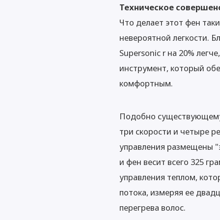
Техническое совершенс
Что делает этот фен так
невероятной легкости. Б
Supersonic r на 20% легч
инструмент, который обе
комфортным.
Подобно существующему р
три скорости и четыре р
управления размещены "э
и фен весит всего 325 г
управления теплом, кот
потока, измеряя ее двадц
перегрева волос.