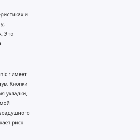
еристиках и
у,
к. Это
и
ic r имеет
ув. Кнопки
я укладки,
емой
 воздушного
жает риск