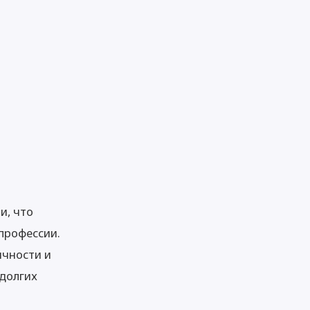
и, что
профессии.
ичности и
 долгих