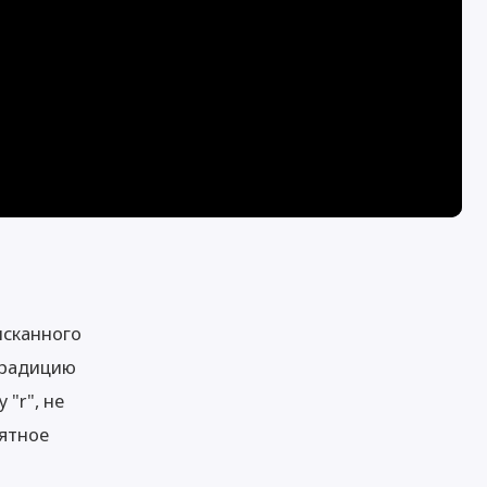
ысканного
 традицию
"r", не
оятное