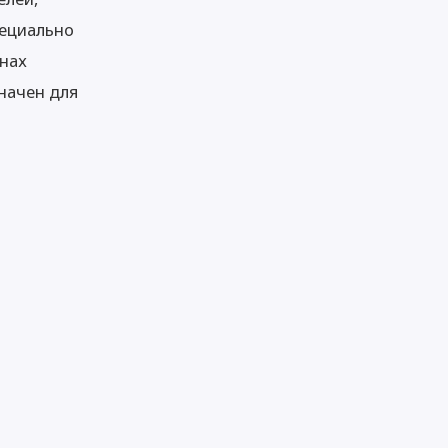
пециально
онах
значен для