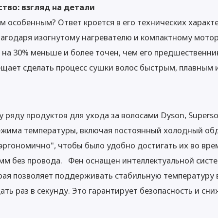
тво: взгляд на детали
им особенным? Ответ кроется в его технических характ
лагодаря изогнутому нагревателю и компактному мотор
е, на 30% меньше и более точен, чем его предшественни
щает сделать процесс сушки волос быстрым, плавным 
яду продуктов для ухода за волосами Dyson, Superson
ежима температуры, включая постоянный холодный обд
ргономично", чтобы было удобно достигать их во врем
рамм без провода. Фен оснащен интеллектуальной сист
орая позволяет поддерживать стабильную температуру
ать раз в секунду. Это гарантирует безопасность и сни