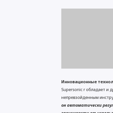
Инновационные технол
Supersonic r обладает и
непревзойденным инстру
он автоматически регу
зависимости от использ