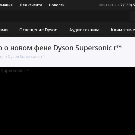
рмация
Для клиента
Новости
Контакты
+7 (989) 
сами
Освещение Dyson
Аудиотехника
Климатиче
 о новом фене Dyson Supersonic r™
фене Dyson Supersonic r™