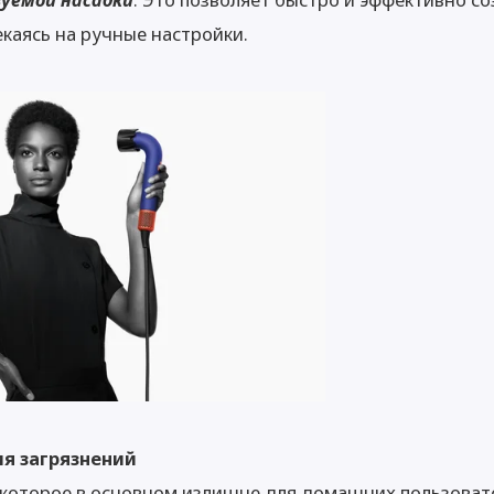
екаясь на ручные настройки.
я загрязнений
которое в основном излишне для домашних пользоват