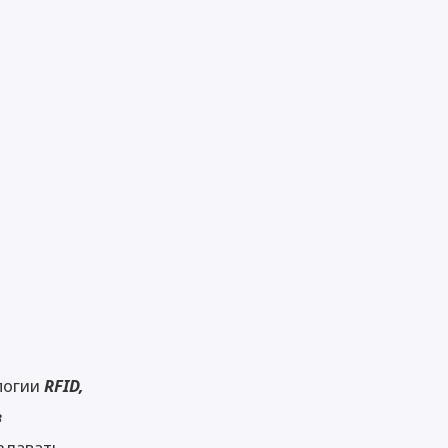
логии
RFID,
в
оздавать