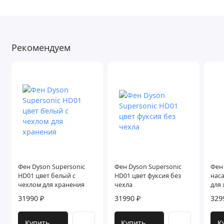
Рекомендуем
Фен Dyson Supersonic
Фен Dyson Supersonic
Фен 
HD01 цвет белый с
HD01 цвет фуксия без
нас
чехлом для хранения
чехла
для
сир
31990 ₽
31990 ₽
329
Купить
Купить
К