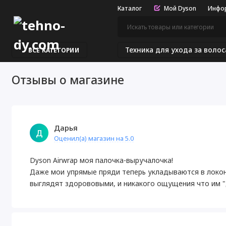
Каталог
Мой Dyson
Инфо
Техника для ухода за воло
ВСЕ КАТЕГОРИИ
Отзывы о магазине
Дарья
Д
Оценил(а) магазин на 5.0
Dyson Airwrap моя палочка-выручалочка!
Даже мои упрямые пряди теперь укладываются в локон
выглядят здорововыми, и никакого ощущения что им "