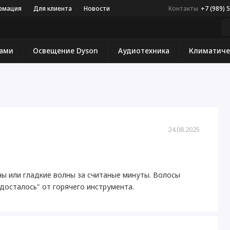
рмация
Для клиента
Новости
Контакты
+7 (989) 
сами
Освещение Dyson
Аудиотехника
Климатиче
24.08.2025
ы или гладкие волны за считаные минуты. Волосы
досталось" от горячего инструмента.